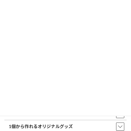
印鑑の書体（古印体・篆書体・印相体・楷書体・行書体）とは？
特徴とフォントの選び方
はんこ屋さん21からのお知らせ一覧 ≫
トップページ
店舗・アクセス
取扱商品・サービス
印鑑・はんこ
店舗・オフィス印刷
ウェア・タオル
販促品・ノベルティ
1個から作れるオリジナルグッズ