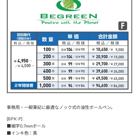
事務用・一般筆記に最適なノック式の油性ボールペン。
[BPK-P]
■細字0.7mmボール
■インキ色：黒