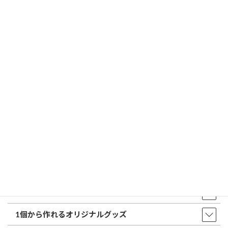
特徴とフォントの選び方
はんこ屋さん21からのお知らせ一覧 ≫
トップページ
店舗・アクセス
取扱商品・サービス
印鑑・はんこ
店舗・オフィス印刷
ウェア・タオル
販促品・ノベルティ
1個から作れるオリジナルグッズ