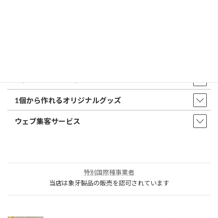
印鑑・はんこ
店舗・オフィス印刷
ウェア・タオル
販促品・ノベルティ
1個から作れるオリジナルグッズ
ウェブ集客サービス
特別国際種事業者
当店は象牙製品の販売を認可されています